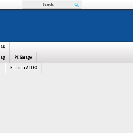
MAG
mag
PC Garage
e
Reduceri ALTEX