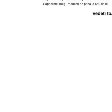
Capacitate 10kg - reduceri de pana la 650 de lei.
Vedeti to