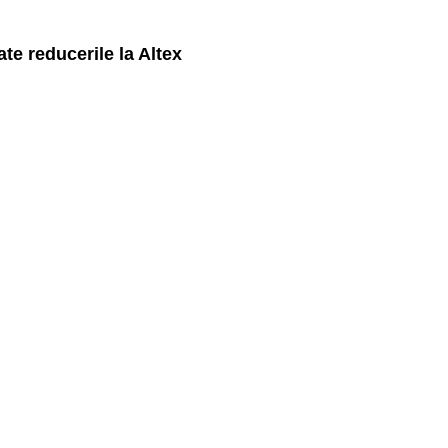
ate reducerile la Altex