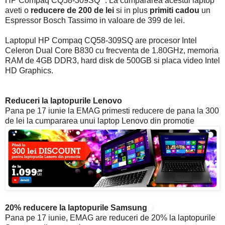
HP Compaq CQ58-309SQ
. La cumpararea acestui laptop
aveti o
reducere de 200 de lei
si in plus
primiti cadou
un
Espressor Bosch Tassimo in valoare de 399 de lei.
Laptopul HP Compaq CQ58-309SQ are procesor Intel
Celeron Dual Core B830 cu frecventa de 1.80GHz, memoria
RAM de 4GB DDR3, hard disk de 500GB si placa video Intel
HD Graphics.
Reduceri la laptopurile Lenovo
Pana pe 17 iunie la EMAG primesti reducere de pana la 300
de lei la cumpararea unui laptop Lenovo din promotie
20% reducere la laptopurile Samsung
Pana pe 17 iunie, EMAG are reduceri de 20% la laptopurile